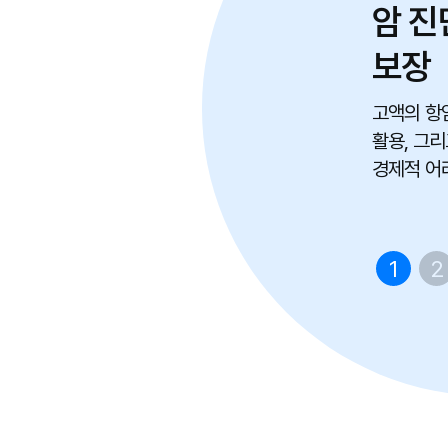
암 진
보장
고액의 항
활용, 그리
경제적 어
험의 현명
1
2